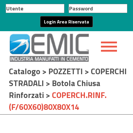
Catalogo
>
POZZETTI
>
COPERCHI
STRADALI
>
Botola Chiusa
Rinforzati
>
COPERCH.RINF.
(F/60X60)80X80X14