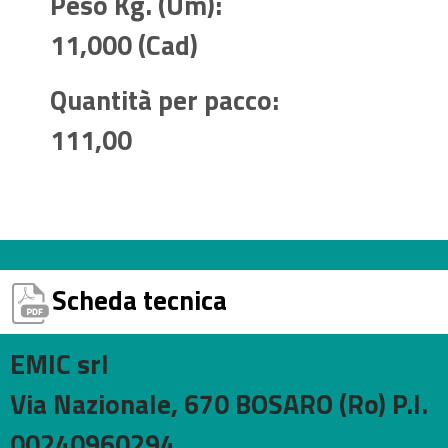
Peso Kg. (Um):
11,000 (Cad)
Quantità per pacco:
111,00
Scheda tecnica
EMIC srl
Via Nazionale, 670 BOSARO (Ro) P.I.
00240960294