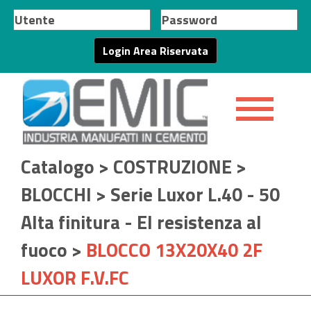
Catalogo
>
COSTRUZIONE
>
BLOCCHI
>
Serie Luxor L.40 - 50
Alta finitura - EI resistenza al
fuoco
>
BLOCCO 13X20X40 2F
LUXOR F.V.FC