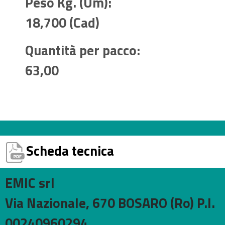
Peso Kg. (Um):
18,700 (Cad)
Quantità per pacco:
63,00
Scheda tecnica
EMIC srl
Via Nazionale, 670 BOSARO (Ro) P.I.
00240960294