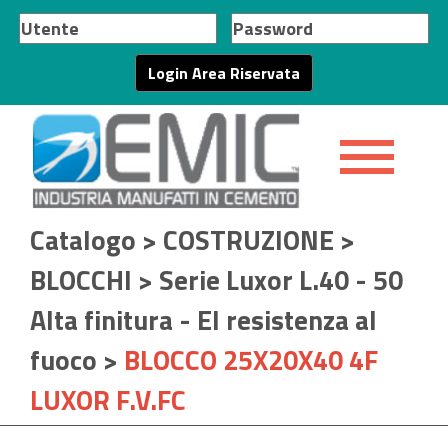
Catalogo
>
COSTRUZIONE
>
BLOCCHI
>
Serie Luxor L.40 - 50
Alta finitura - EI resistenza al
fuoco
>
BLOCCO 25X20X40 4F
LUXOR F.V.FC