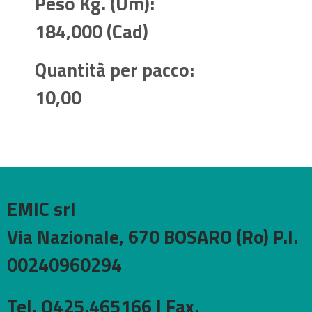
Peso Kg. (Um):
184,000 (Cad)
Quantità per pacco:
10,00
EMIC srl
Via Nazionale, 670 BOSARO (Ro) P.I.
00240960294
Tel. O425.465166 I Fax.