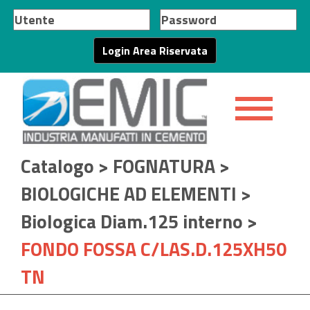
Catalogo
>
FOGNATURA
>
BIOLOGICHE AD ELEMENTI
>
Biologica Diam.125 interno
>
FONDO FOSSA C/LAS.D.125XH50
TN