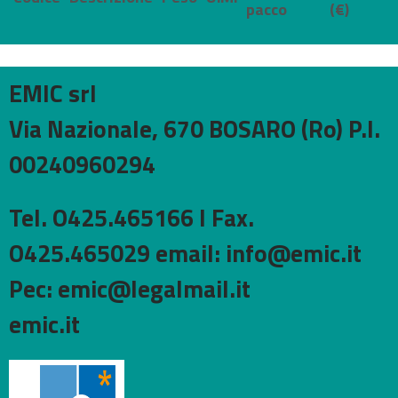
pacco
(€)
EMIC srl
Via Nazionale, 670 BOSARO (Ro) P.I.
00240960294
Tel. O425.465166 I Fax.
O425.465029 email: info@emic.it
Pec: emic@legalmail.it
emic.it