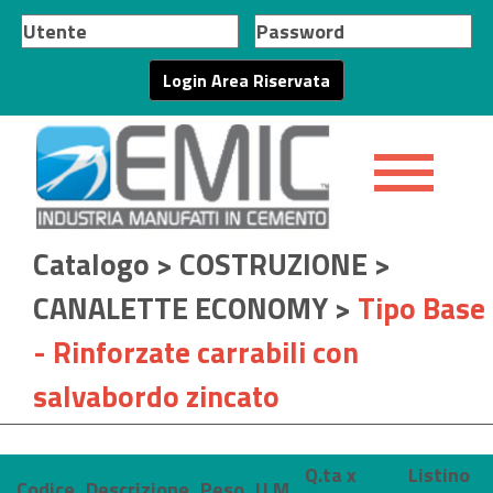
Catalogo
>
COSTRUZIONE
>
CANALETTE ECONOMY
>
Tipo Base
- Rinforzate carrabili con
salvabordo zincato
Q.ta x
Listino
Codice
Descrizione
Peso
U.M.