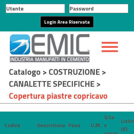
Catalogo
>
COSTRUZIONE
>
CANALETTE SPECIFICHE
>
Copertura piastre copricavo
Q.ta
Listi
Codice
Descrizione
Peso
U.M.
x
(€)
pacco